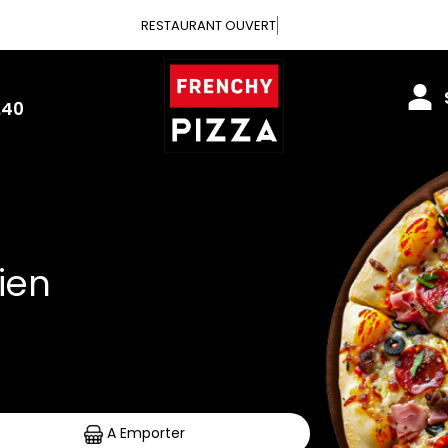
Vous pouvez
.40
arées
A Emporter