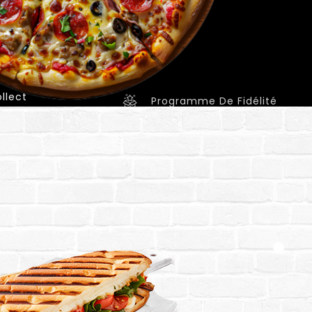
llect
Programme De Fidélité