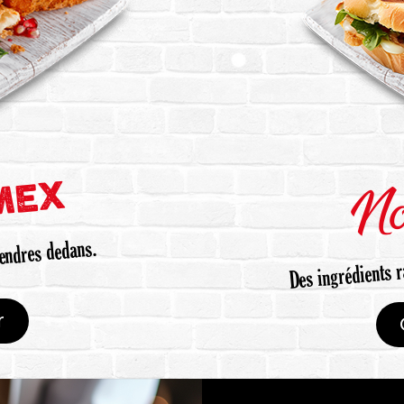
MEX
N
tendres dedans.
Des ingrédients r
r